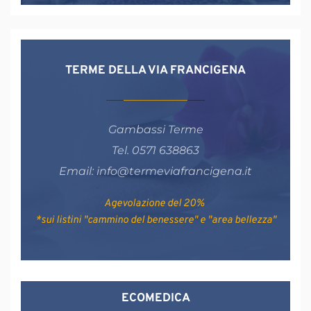
TERME DELLA VIA FRANCIGENA
Gambassi Terme
Tel. 0571 638863
Email: info@termeviafrancigena.it
Agevolazione del 20% 
*sui listini "cammino del benessere" e "area bellezza"
ECOMEDICA