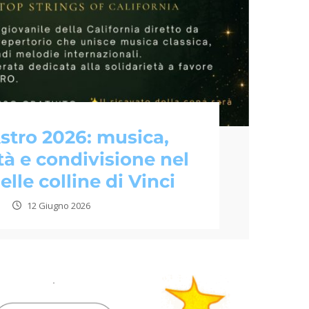
stro 2026: musica,
tà e condivisione nel
lle colline di Vinci
12 Giugno 2026