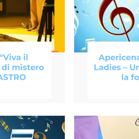
“Viva il
Apericena
 di mistero
Ladies – U
r ASTRO
la f