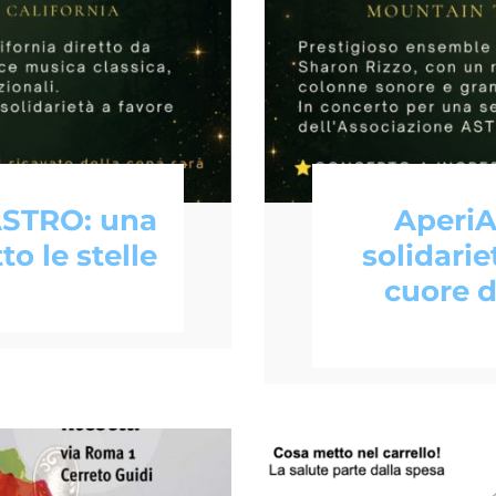
 ASTRO: una
AperiA
to le stelle
solidarie
cuore de