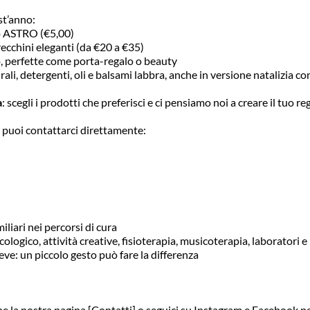
st’anno:
go ASTRO (€5,00)
orecchini eleganti (da €20 a €35)
o, perfette come porta-regalo o beauty
ali, detergenti, oli e balsami labbra, anche in versione natalizia co
a
: scegli i prodotti che preferisci e ci pensiamo noi a creare il tuo r
, puoi contattarci direttamente:
amiliari nei percorsi di cura
cologico, attività creative, fisioterapia, musicoterapia, laboratori e
iceve: un piccolo gesto può fare la differenza
he la nostra pagina [Contatti] o seguici su Instagram e Facebook per