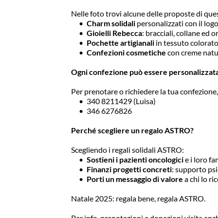
Nelle foto trovi alcune delle proposte di que
Charm solidali
 personalizzati con il lo
Gioielli Rebecca
: bracciali, collane ed 
Pochette artigianali
 in tessuto colorat
Confezioni cosmetiche
 con creme natur
Ogni confezione può essere personalizzat
Per prenotare o richiedere la tua confezione
340 8211429 (Luisa)
346 6276826
Perché scegliere un regalo ASTRO?
Scegliendo i regali solidali ASTRO:
Sostieni i pazienti oncologici
 e i loro f
Finanzi progetti concreti
: supporto psi
Porti un messaggio di valore
 a chi lo r
Natale 2025: regala bene, regala ASTRO. 
Per info, prenotazioni e donazioni visita anc