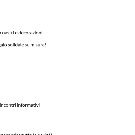
n nastri e decorazioni
egalo solidale su misura!
 incontri informativi
 scoprire tutte le novità!