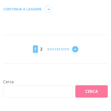
CONTINUA A LEGGERE
Paginazione
degli
PAGINA
PAGINA
1
2
SUCCESSIVO
articoli
Cerca
CERCA