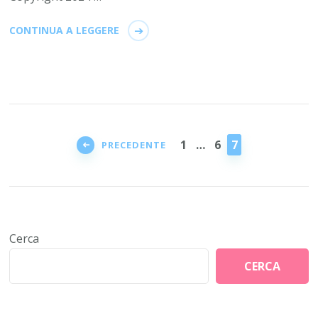
CONTINUA A LEGGERE
Paginazione
degli
PAGINA
PAGINA
PAGINA
1
…
6
7
PRECEDENTE
articoli
Cerca
CERCA