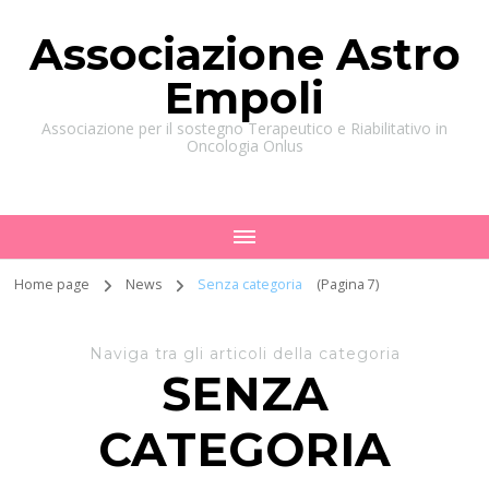
Associazione Astro
Empoli
Associazione per il sostegno Terapeutico e Riabilitativo in
Oncologia Onlus
Home page
News
Senza categoria
(Pagina 7)
Naviga tra gli articoli della categoria
SENZA
CATEGORIA